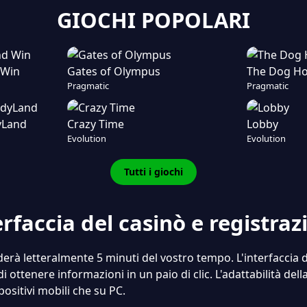
GIOCHI POPOLARI
 Win
Gates of Olympus
The Dog H
Pragmatic
Pragmatic
yLand
Crazy Time
Lobby
Evolution
Evolution
Tutti i giochi
erfaccia del casinò e registraz
derà letteralmente 5 minuti del vostro tempo. L'interfaccia d
 ottenere informazioni in un paio di clic. L'adattabilità del
positivi mobili che su PC.