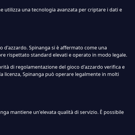
he utilizza una tecnologia avanzata per criptare i dati e
gioco d'azzardo. Spinanga si è affermato come una
pre rispettato standard elevati e operato in modo legale.
ità di regolamentazione del gioco d'azzardo verifica e
alla licenza, Spinanga può operare legalmente in molti
nga mantiene un'elevata qualità di servizio. È possibile