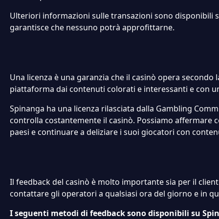
Ulteriori informazioni sulle transazioni sono disponibili su
garantisce che nessuno potrà approfittarne.
Una licenza è una garanzia che il casinò opera secondo la 
piattaforma dai contenuti colorati e interessanti e con u
Spinanga ha una licenza rilasciata dalla Gambling Commi
controlla costantemente il casinò. Possiamo affermare con
paesi e continuare a deliziare i suoi giocatori con contenu
Il feedback del casinò è molto importante sia per il clie
contattare gli operatori a qualsiasi ora del giorno e in q
I seguenti metodi di feedback sono disponibili su Spi