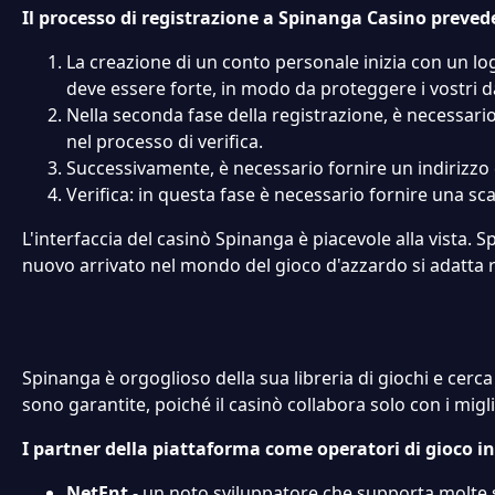
Il processo di registrazione a Spinanga Casino preved
La creazione di un conto personale inizia con un l
deve essere forte, in modo da proteggere i vostri da
Nella seconda fase della registrazione, è necessario 
nel processo di verifica.
Successivamente, è necessario fornire un indirizzo e
Verifica: in questa fase è necessario fornire una s
L'interfaccia del casinò Spinanga è piacevole alla vista. 
nuovo arrivato nel mondo del gioco d'azzardo si adatta r
Spinanga è orgoglioso della sua libreria di giochi e cerc
sono garantite, poiché il casinò collabora solo con i migl
I partner della piattaforma come operatori di gioco i
NetEnt
- un noto sviluppatore che supporta molte sl