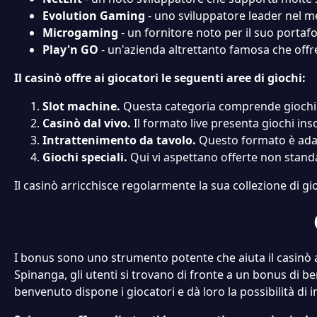
Evolution Gaming
- uno sviluppatore leader nel mer
Microgaming
- un fornitore noto per il suo portafo
Play'n GO
- un'azienda altrettanto famosa che offre
Il casinò offre ai giocatori le seguenti aree di giochi:
Slot machine.
Questa categoria comprende giochi mo
Casinò dal vivo.
Il formato live presenta giochi insol
Intrattenimento da tavolo.
Questo formato è adatto
Giochi speciali.
Qui vi aspettano offerte non standard
Il casinò arricchisce regolarmente la sua collezione di g
I bonus sono uno strumento potente che aiuta il casinò a
Spinanga, gli utenti si trovano di fronte a un bonus di b
benvenuto dispone i giocatori e dà loro la possibilità d