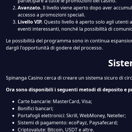
partecipare a tutte le promozioni del casinò.
Avanzato.
Il livello viene aperto dopo aver accumul
accesso a promozioni speciali.
Livello VIP.
Questo livello è aperto solo agli utenti 
eventi interessanti, nonché la possibilità di comu
Le possibilità del programma sono in continua espansion
dargli l'opportunità di godere del processo.
Siste
Spinanga Casino cerca di creare un sistema sicuro di ci
Ora sono disponibili i seguenti metodi di deposito e p
Carte bancarie: MasterCard, Visa;
Bonifici bancari;
Portafogli elettronici: Skrill, WebMoney, Neteller;
Sistemi di pagamento: ecoPayz, Paysafecard;
Criptovalute: Bitcoin, USDT e altre.