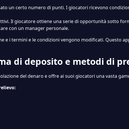
ato un certo numero di punti. I giocatori ricevono condizion
attivi. Il giocatore ottiene una serie di opportunità sotto fo
nicare con un manager personale.
e e i termini e le condizioni vengono modificati. Questo a
ma di deposito e metodi di pr
rcolazione del denaro e offre ai suoi giocatori una vasta g
relievo: